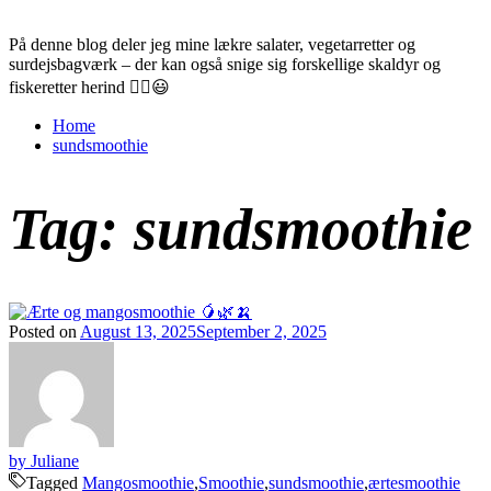
På denne blog deler jeg mine lækre salater, vegetarretter og
surdejsbagværk – der kan også snige sig forskellige skaldyr og
fiskeretter herind ✌🏼😃
Home
sundsmoothie
Tag:
sundsmoothie
Posted on
August 13, 2025
September 2, 2025
by Juliane
Tagged
Mangosmoothie
,
Smoothie
,
sundsmoothie
,
ærtesmoothie