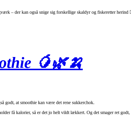
gværk – der kan også snige sig forskellige skaldyr og fiskeretter herind
thie 🥭🌿🍌
så godt, at smoothie kan være det rene sukkerchok.
holder få kalorier, så er det jo helt vildt lækkert. Og det smager ret g