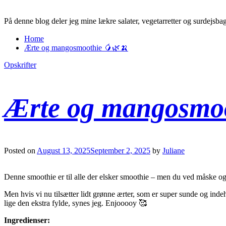
På denne blog deler jeg mine lækre salater, vegetarretter og surdejsba
Home
Ærte og mangosmoothie 🥭🌿🍌
Opskrifter
Ærte og mangosmoo
Posted on
August 13, 2025
September 2, 2025
by
Juliane
Denne smoothie er til alle der elsker smoothie – men du ved måske og
Men hvis vi nu tilsætter lidt grønne ærter, som er super sunde og inde
lige den ekstra fylde, synes jeg. Enjooooy 🥰
Ingredienser: