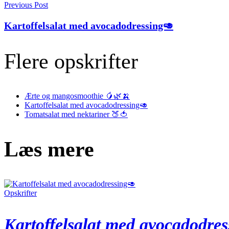
Post
Previous Post
Navigation
Kartoffelsalat med avocadodressing🥑
Flere opskrifter
Ærte og mangosmoothie 🥭🌿🍌
Kartoffelsalat med avocadodressing🥑
Tomatsalat med nektariner 🍑🍅
Læs mere
Opskrifter
Kartoffelsalat med avocadodre