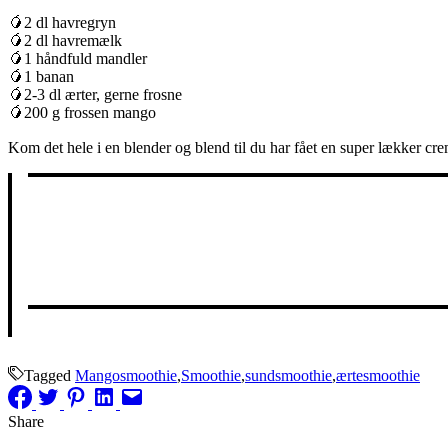
🥭2 dl havregryn
🥭2 dl havremælk
🥭1 håndfuld mandler
🥭1 banan
🥭2-3 dl ærter, gerne frosne
🥭200 g frossen mango
Kom det hele i en blender og blend til du har fået en super lækker cr
Tagged
Mangosmoothie
,
Smoothie
,
sundsmoothie
,
ærtesmoothie
Share